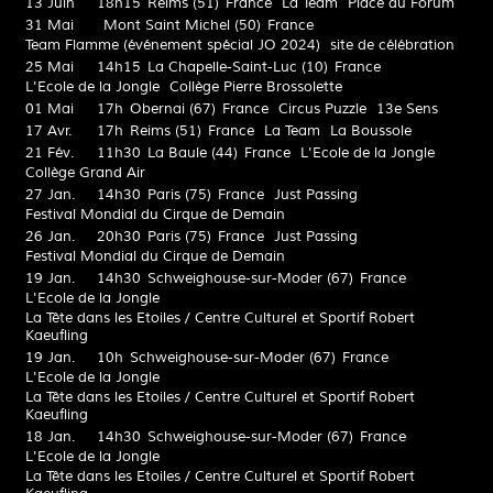
13 Juin
18h15
Reims (51)
France
La Team
Place du Forum
31 Mai
Mont Saint Michel (50)
France
Team Flamme (événement spécial JO 2024)
site de célébration
25 Mai
14h15
La Chapelle-Saint-Luc (10)
France
L'Ecole de la Jongle
Collège Pierre Brossolette
01 Mai
17h
Obernai (67)
France
Circus Puzzle
13e Sens
17 Avr.
17h
Reims (51)
France
La Team
La Boussole
21 Fév.
11h30
La Baule (44)
France
L'Ecole de la Jongle
Collège Grand Air
27 Jan.
14h30
Paris (75)
France
Just Passing
Festival Mondial du Cirque de Demain
26 Jan.
20h30
Paris (75)
France
Just Passing
Festival Mondial du Cirque de Demain
19 Jan.
14h30
Schweighouse-sur-Moder (67)
France
L'Ecole de la Jongle
La Tête dans les Etoiles / Centre Culturel et Sportif Robert
Kaeufling
19 Jan.
10h
Schweighouse-sur-Moder (67)
France
L'Ecole de la Jongle
La Tête dans les Etoiles / Centre Culturel et Sportif Robert
Kaeufling
18 Jan.
14h30
Schweighouse-sur-Moder (67)
France
L'Ecole de la Jongle
La Tête dans les Etoiles / Centre Culturel et Sportif Robert