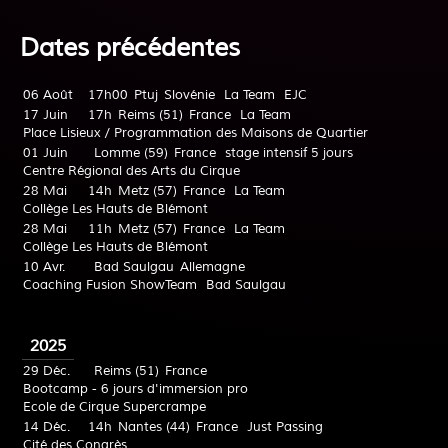
Dates précédentes
06 Août
17h00
Ptuj
Slovénie
La Team
EJC
17 Juin
17h
Reims (51)
France
La Team
Place Lisieux / Programmation des Maisons de Quartier
01 Juin
Lomme (59)
France
stage intensif 5 jours
Centre Régional des Arts du Cirque
28 Mai
14h
Metz (57)
France
La Team
Collège Les Hauts de Blémont
28 Mai
11h
Metz (57)
France
La Team
Collège Les Hauts de Blémont
10 Avr.
Bad Saulgau
Allemagne
Coaching Fusion ShowTeam
Bad Saulgau
2025
29 Déc.
Reims (51)
France
Bootcamp - 6 jours d'immersion pro
Ecole de Cirque Supercrampe
14 Déc.
14h
Nantes (44)
France
Just Passing
Cité des Congrès