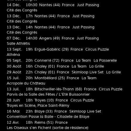
14 Déc.
10h30
Nantes (44)
France
Just Passing
Cité des Congrès
13 Déc.
17h
Nantes (44)
France
Just Passing
Cité des Congrès
13 Déc.
14h
Nantes (44)
France
Just Passing
Cité des Congrès
07 Déc.
14h30
Angers (49)
France
Just Passing
Salle Athlétis
13 Sept.
19h
Ergué-Gabéric (29)
France
Circus Puzzle
Athéna
05 Sept.
20h
Connerré (72)
France
La Team
La Passerelle
30 Août
16h
Chaley (01)
France
La Team
La Grille
29 Août
22h
Chaley (01)
France
Skimloop Live Set
La Grille
15 Juil.
20h
Montbéliard (25)
France
La Team
Acropole du Château
13 Juil.
18h
Bitschwiller-lès-Thann (68)
France
Circus Puzzle
Parvis de la Salle des Fêtes / L'Eté Buissonnier
28 Juin
18h
Troyes (10)
France
Circus Puzzle
Troyes en Scène, Place Saint-Rémy
16 Mai
23h
Blaye (33)
France
Skimloop Live Set
Convention Passe la Balle - Citadelle de Blaye
12 Avr.
18h
Reims (51)
France
Les Oiseaux s'en Fichent (sortie de résidence)