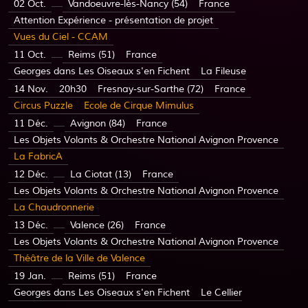
02 Oct.
Vandoeuvre-lès-Nancy (54)
France
Attention Expérience - présentation de projet
Vues du Ciel - CCAM
11 Oct.
Reims (51)
France
Georges dans Les Oiseaux s'en Fichent
La Fileuse
14 Nov.
20h30
Fresnay-sur-Sarthe (72)
France
Circus Puzzle
Ecole de Cirque Mimulus
11 Déc.
Avignon (84)
France
Les Objets Volants & Orchestre National Avignon Provence
La FabricA
12 Déc.
La Ciotat (13)
France
Les Objets Volants & Orchestre National Avignon Provence
La Chaudronnerie
13 Déc.
Valence (26)
France
Les Objets Volants & Orchestre National Avignon Provence
Théâtre de la Ville de Valence
19 Jan.
Reims (51)
France
Georges dans Les Oiseaux s'en Fichent
Le Cellier