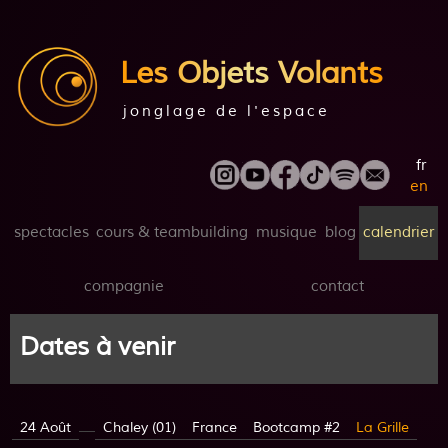
Les Objets Volants
jonglage de l'espace
fr
en
spectacles
cours & teambuilding
musique
blog
calendrier
compagnie
contact
Dates à venir
24 Août
Chaley (01)
France
Bootcamp #2
La Grille