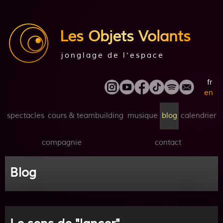
Les Objets Volants
jonglage de l'espace
fr
en
spectacles
cours & teambuilding
musique
blog
calendrier
compagnie
contact
Blog