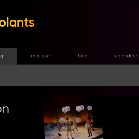
olants
ng
musique
blog
calendrier
on