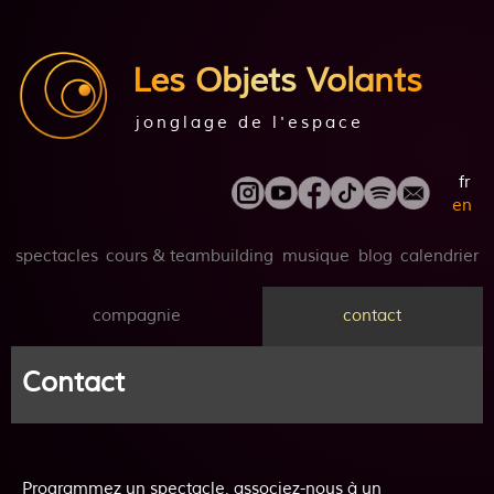
Les Objets Volants
jonglage de l'espace
fr
en
spectacles
cours & teambuilding
musique
blog
calendrier
compagnie
contact
Contact
Programmez un spectacle, associez-nous à un