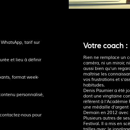
WhatsApp, tarif sur
Votre coach :
Rien ne remplace un co
rée et lieu à définir
caméra, ni un miroir, n
aussi bien qu'un regar
maîtrise les connaissa
pants, format week-
vos frustrations et s'
habitudes.
Denis Paumier a été jo
contenu personnalisé,
dont une vingtaine com
référent à l'Académie 
une médaille d'argent 
Demain en 2012 avec s
 contactez-nous pour
Plusieurs autres de se
Festival. Il a mis en s
tailles avec le jonglag