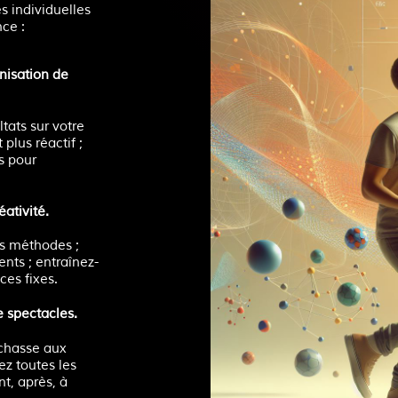
s individuelles
ce :
anisation de
tats sur votre
 plus réactif ;
s pour
ativité.
es méthodes ;
nts ; entraînez-
ces fixes.
e spectacles.
 chasse aux
ez toutes les
t, après, à